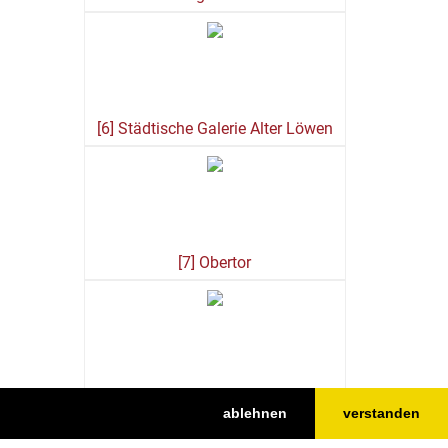
[6] Städtische Galerie Alter Löwen
[7] Obertor
[8] Bindhaus - Heimat- und
ablehnen
verstanden
Handwerksmuseum