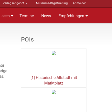
Verlagsangebot
Museums-Registrierung
Anmelden
useen
Termine
News
Empfehlungen
POIs
hoi
hrige
es.
[1] Historische Altstadt mit
Marktplatz