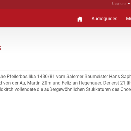
Über uns
Audioguides
M
s
ische Pfeilerbasilika 1480/81 vom Salemer Baumeister Hans Sap
d von der Au, Martin Zürn und Felizian Hegenauer. Der erst 21jä
dkirch vollendete die außergewöhnlichen Stukkaturen des Chor