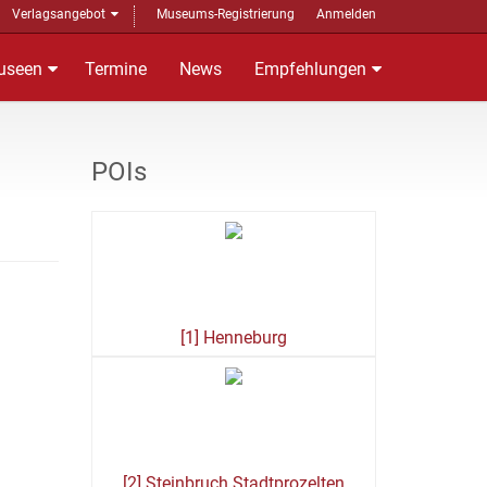
Verlagsangebot
Museums-Registrierung
Anmelden
useen
Termine
News
Empfehlungen
POIs
[1] Henneburg
[2] Steinbruch Stadtprozelten