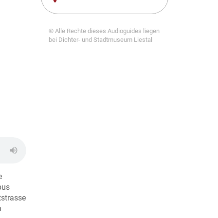
© Alle Rechte dieses Audioguides liegen
bei Dichter- und Stadtmuseum Liestal
e
bus
tstrasse
n