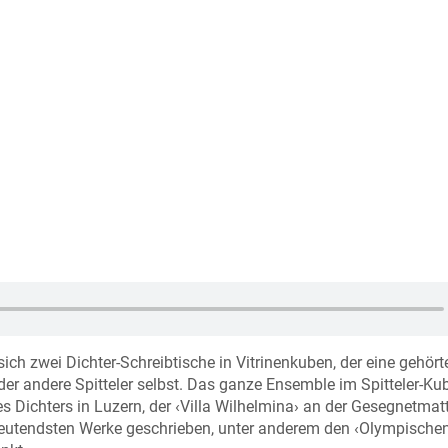
ch zwei Dichter-Schreibtische in Vitrinenkuben, der eine gehört
er andere Spitteler selbst. Das ganze Ensemble im Spitteler-Ku
ichters in Luzern, der ‹Villa Wilhelmina› an der Gesegnetmat
bedeutendsten Werke geschrieben, unter anderem den ‹Olympische