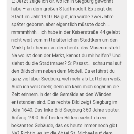
L: Jetzt zeige ich dir, wo ich in Siegburg gewohnt
habe – an dem großen Stadtmodell. Es zeigt die
Stadt im Jahr 1910. Na gut, ich wurde zwei Jahre
später geboren, aber eigentlich müsste doch …
mmmmhhhh… ich habe in der Kaiserstraße 44 gelebt
nicht weit vom mittelalterlichen Stadtkern um den
Marktplatz herum, an dem heute das Museum steht.
Na wo ist denn der Markt, kannst du mir helfen? Und
siehst du die Stadtmauer? S: Psssst.... schau mal auf
den Bildschirm neben dem Modell. Da erfährst du
ganz viel über Siegburg, viel mehr als Lottchen weiß.
Auch ich weiß mehr, denn ich kann mich sogar an die
Zeit erinnern, in der die Gemälde an den Wänden
entstanden sind. Das rechte Bild zeigt Siegburg im
Jahr 1640. Das linke Bild Siegburg 360 Jahre später,
Anfang 1900. Auf beiden Bildern siehst du ein
bekanntes Gebäude, das es heute immer noch gibt.
Na? Richtig, es ist die Abtei St. Michael auf dem