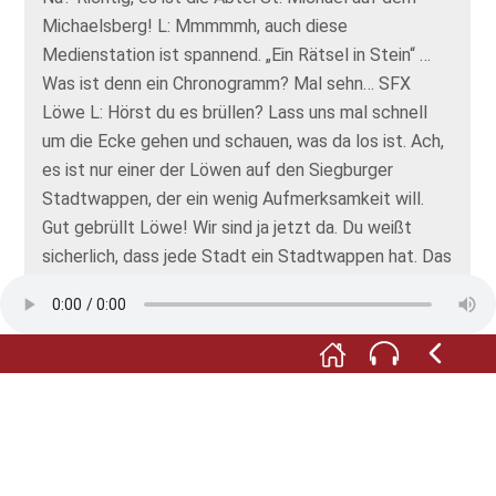
Michaelsberg! L: Mmmmmh, auch diese
Medienstation ist spannend. „Ein Rätsel in Stein“ …
Was ist denn ein Chronogramm? Mal sehn… SFX
Löwe L: Hörst du es brüllen? Lass uns mal schnell
um die Ecke gehen und schauen, was da los ist. Ach,
es ist nur einer der Löwen auf den Siegburger
Stadtwappen, der ein wenig Aufmerksamkeit will.
Gut gebrüllt Löwe! Wir sind ja jetzt da. Du weißt
sicherlich, dass jede Stadt ein Stadtwappen hat. Das
moderne Siegburger Wappen ist ja ganz schön bunt
– mit Erzengel Michael im roten Mantel und
silbernen Flügeln. Ihm zu Füßen liegt ein roter Löwe.
Beide sind sehr stark und beschützen die Stadt. Hier
siehst du Stadtwappen aus verschiedenen
Jahrhunderten.
S: Wie sie sich verändert haben!