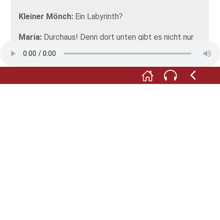
Kleiner Mönch:
Ein Labyrinth?
Maria:
Durchaus! Denn dort unten gibt es nicht nur
das Mosaik zu sehen, sondern auch die Fundamente
der ältesten Klosterkirche aus dem frühen
Mittelalter, die übereinanderliegenden Mauern der
späteren Bauten, Schmucksteine
unterschiedlichster Epochen, Säulenstümpfe und
nicht zuletzt: Gräber von Mönchen.
Kleiner Mönch:
Die ganze Geschichte meines
geliebten Klosters also!
Maria:
So ist es. Und wenn du diese Geschichte mit
eigenen Augen sehen willst, dann...
Kleiner Mönch:
Ja?