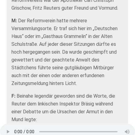
Reformvereins war der Apotheker Carl Christoph
Grischow, Fritz Reuters guter Freund und Vormund.
M:
Der Reformverein hatte mehrere
Versammlungsorte. Er traf sich hier im „Deutschen
Haus“ oder im „Gasthaus Grammelin“ in der Alten
Schulstraße. Auf jeder dieser Sitzungen dürfte es
hoch hergegangen sein. Da wurde geschimpft und
gewettert und der geachtete Anwalt des
Städtchens führte seine gutgläubigen Mitbürger
auch mit der einen oder anderen erfundenen
Zeitungsmeldung hinters Licht.
F:
Beinahe legendär geworden sind die Worte, die
Reuter dem linkischen Inspektor Bräsig während
einer Debatte um die Ursachen der Armut in den
Mund legte:
M (Zitat):
„‚Mitbürger!‘ begann Bräsig aufs neue, ‚ich