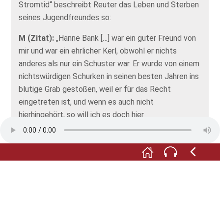
Stromtid“ beschreibt Reuter das Leben und Sterben
seines Jugendfreundes so:
M (Zitat):
„Hanne Bank […] war ein guter Freund von
mir und war ein ehrlicher Kerl, obwohl er nichts
anderes als nur ein Schuster war. Er wurde von einem
nichtswürdigen Schurken in seinen besten Jahren ins
blutige Grab gestoßen, weil er für das Recht
eingetreten ist, und wenn es auch nicht
hierhingehört, so will ich es doch hier
niederschreiben, damit das Andenken eines so
ehrenwerten Mannes und lieben Freundes nicht nur
auf seinem Grabstein vermerkt bleibt.“
F:
Der Grabstein – oder eher ein gusseisernes Kreuz
– ist übrigens erhalten. Sie finden Johann Banks
Grabstelle nur wenige Schritte entfernt von hier, auf
dem Friedhof. Wählen Sie dort den Kommentar