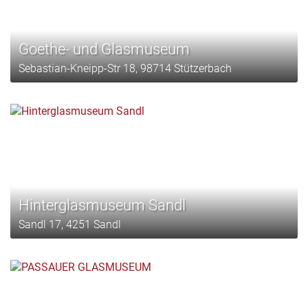
Goethe- und Glasmuseum
Sebastian-Kneipp-Str 18, 98714 Stützerbach
Hinterglasmuseum Sandl
Sandl 17, 4251 Sandl