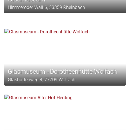
Himmeroder Wall 6, 53359 Rheinbach
Glasmuseum - Dorotheenhütte Wolfach
Glashüttenweg 4, 77709 Wolfach