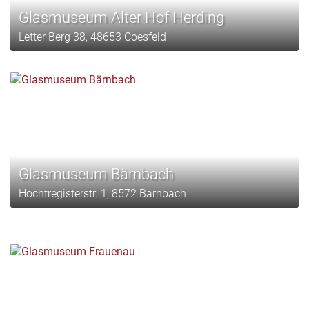
Glasmuseum Alter Hof Herding
Letter Berg 38, 48653 Coesfeld
Glasmuseum Bärnbach
Hochtregisterstr. 1, 8572 Bärnbach