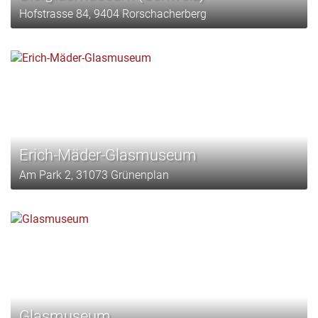
Hofstrasse 84, 9404 Rorschacherberg
Erich-Mäder-Glasmuseum
Am Park 2, 31073 Grünenplan
Glasmuseum