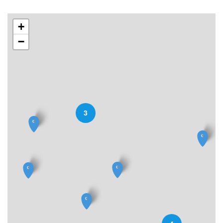
+
−
3