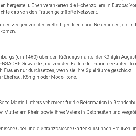
gen hergestellt. Ehen verankerten die Hohenzollern in Europa: Von
ichte das von den Frauen geknüpfte Netzwerk.
gen zeugen von den vielfältigen Ideen und Neuerungen, die mi
 kamen.
nburgs (um 1460) über den Krönungsmantel der Königin August
UENSACHE Gewänder, die von den Rollen der Frauen erzählen: In 
 Frauen nur durchsetzen, wenn sie ihre Spielräume geschickt
ur Ehefrau, Königin oder Mode-Ikone.
 Seite Martin Luthers vehement für die Reformation in Brandenbu
rer Mutter am Rhein sowie ihres Vaters in Ostpreußen und vergrö
lienische Oper und die französische Gartenkunst nach Preußen u