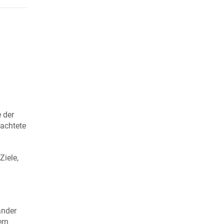
 der
eachtete
Ziele,
ander
ern