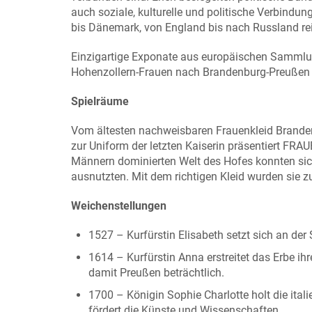
auch soziale, kulturelle und politische Verbindun
bis Dänemark, von England bis nach Russland re
Einzigartige Exponate aus europäischen Sammlun
Hohenzollern-Frauen nach Brandenburg-Preußen
Spielräume
Vom ältesten nachweisbaren Frauenkleid Brande
zur Uniform der letzten Kaiserin präsentiert FRA
Männern dominierten Welt des Hofes konnten sich
ausnutzten. Mit dem richtigen Kleid wurden sie z
Weichenstellungen
1527 – Kurfürstin Elisabeth setzt sich an der
1614 – Kurfürstin Anna erstreitet das Erbe ih
damit Preußen beträchtlich.
1700 – Königin Sophie Charlotte holt die ita
fördert die Künste und Wissenschaften.