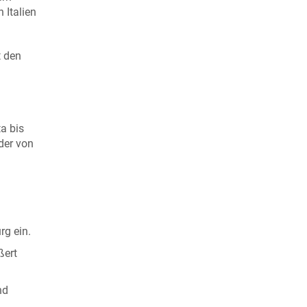
 Italien
t den
a bis
der von
rg ein.
ßert
nd