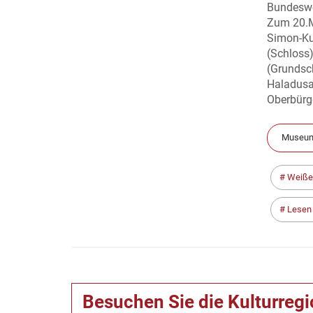
Bundeswei
Zum 20.M
Simon-Ku
(Schloss)
(Grundsch
Haladusa
Oberbürge
Museum
Weiße
Lesen 
Besuchen Sie die Kulturreg