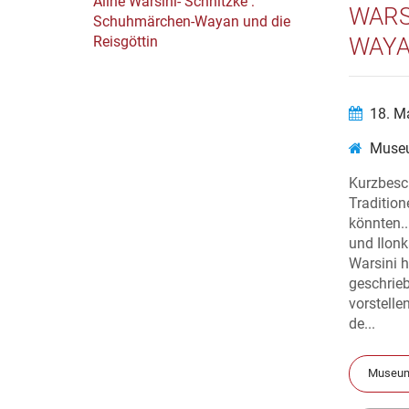
WARS
WAYA
18. M
Museu
Kurzbesc
Traditio
könnten..
und Ilon
Warsini 
geschrieb
vorstell
de...
Museum