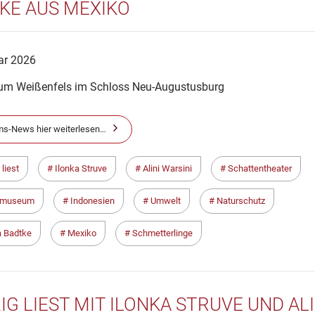
KE AUS MEXIKO
ar 2026
m Weißenfels im Schloss Neu-Augustusburg
s-News hier weiterlesen…
 liest
Ilonka Struve
Alini Warsini
Schattentheater
hmuseum
Indonesien
Umwelt
Naturschutz
a Badtke
Mexiko
Schmetterlinge
ZIG LIEST MIT ILONKA STRUVE UND AL