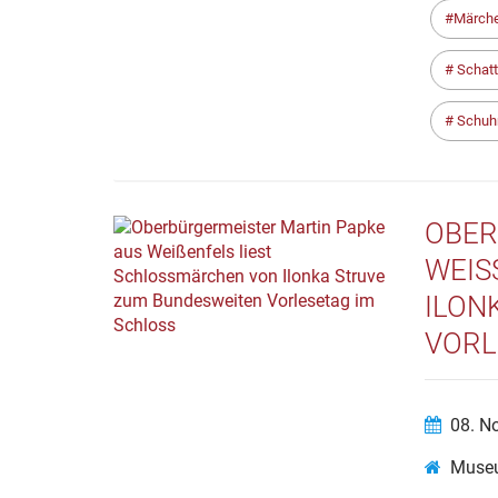
Märch
Schatt
Schu
OBER
WEIS
LONK
ORLE
08. N
Museu