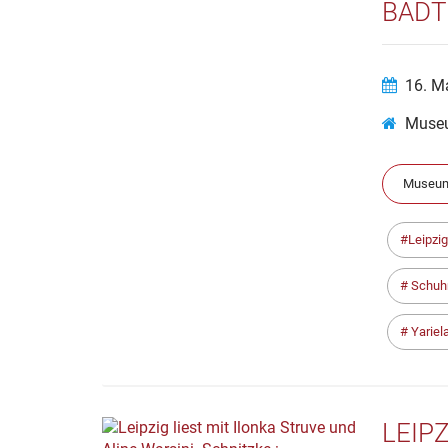
BADT
16. M
Museu
Museum
Leipzig
Schu
Yariel
LEIP