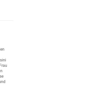
ten
sini
Frau
in
se
und