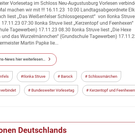
ter Vorlesetag im Schloss Neu-Augustusburg Vorlesen verbindet
al machen wir mit !!! 16.11.23 10:00 Landtagsabgeordnete Elk
ch liest „Das Weißenfelser Schlossgespenst“ von Ilonka
 17.11.23 07:30 Ilonka Struve liest „Kerzentopf und Feenhexen“
ule Tagewerben) 17.11.23 08.30 Ilonka Struve liest „Die Hexe
 und das Wurzelmännchen“ (Grundschule Tagewerben) 17.11.2
rmeister Martin Papke lie...
s-News hier weiterlesen…
nfels
Ilonka Struve
Barock
Schlossmärchen
verbindet
Bundesweiter Vorlesetag
Kerzentopf und Feenhexen
ionen Deutschlands