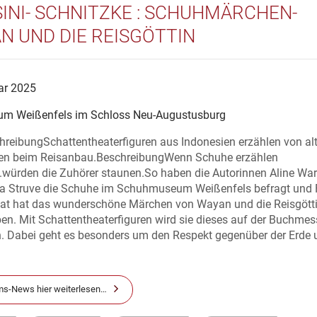
INI- SCHNITZKE : SCHUHMÄRCHEN-
N UND DIE REISGÖTTIN
ar 2025
m Weißenfels im Schloss Neu-Augustusburg
hreibungSchattentheaterfiguren aus Indonesien erzählen von al
nen beim Reisanbau.BeschreibungWenn Schuhe erzählen
.würden die Zuhörer staunen.So haben die Autorinnen Aline War
ka Struve die Schuhe im Schuhmuseum Weißenfels befragt und 
hat hat das wunderschöne Märchen von Wayan und die Reisgött
en. Mit Schattentheaterfiguren wird sie dieses auf der Buchmes
en. Dabei geht es besonders um den Respekt gegenüber der Erde 
s-News hier weiterlesen…