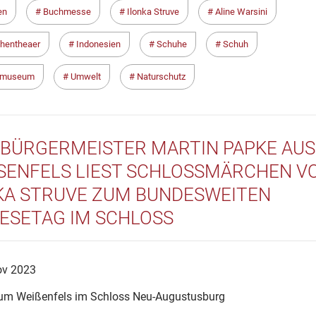
en
Buchmesse
Ilonka Struve
Aline Warsini
hentheaer
Indonesien
Schuhe
Schuh
hmuseum
Umwelt
Naturschutz
BÜRGERMEISTER MARTIN PAPKE AUS
SENFELS LIEST SCHLOSSMÄRCHEN VON
A STRUVE ZUM BUNDESWEITEN V
SETAG IM SCHLOSS
ov 2023
m Weißenfels im Schloss Neu-Augustusburg