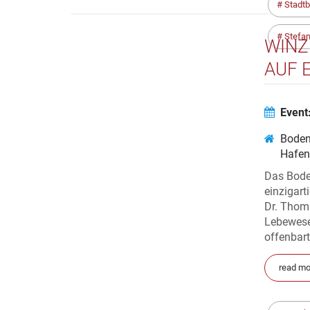
Stadtb
Stefa
WINZ
UF E
Event
Bode
Hafen
Das Bode
einzigart
Dr. Thoma
Lebewese
offenbart
read mo