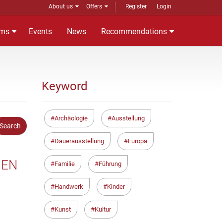
About us
Offers
Register
Login
ms
Events
News
Recommendations
Keyword
Archäologie
Ausstellung
Dauerausstellung
Europa
IEN
Familie
Führung
Handwerk
Kinder
Kunst
Kultur