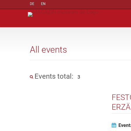
DE
EN
All events
Events total:
3
FEST
ERZÄ
Event