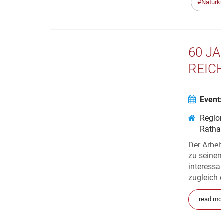
Naturk
60 J
REIC
MICH
Event
Regio
Ratha
Der Arbe
zu seinem
interessa
zugleich
read mo