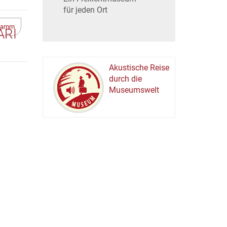
für jeden Ort
gramm
I A
Akustische Reise
durch die
Museumswelt
M
U
E
M
S
U