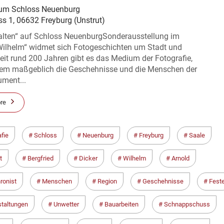
m Schloss Neuenburg
ss 1, 06632 Freyburg (Unstrut)
alten“ auf Schloss NeuenburgSonderausstellung im
Wilhelm“ widmet sich Fotogeschichten um Stadt und
it rund 200 Jahren gibt es das Medium der Fotografie,
dem maßgeblich die Geschehnisse und die Menschen der
ument...
re
fie
Schloss
Neuenburg
Freyburg
Saale
t
Bergfried
Dicker
Wilhelm
Arnold
ronist
Menschen
Region
Geschehnisse
Fest
taltungen
Unwetter
Bauarbeiten
Schnappschuss