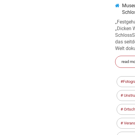
Museu
Schlo
„Festgeh
„Dicken 
SchlossSe
das seit
Welt dok
read mo
Fotogra
Unstru
Ortsch
Verans