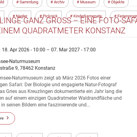
ild
Sammlung
Archiv
Museum
Objekte
n
Nagler
Picknick
Kinderkemenate
Ferienpro
LINGE GANZ GROSS – EINE FOTO-SAFAR
INEM QUADRATMETER KONSTANZ
:
18. Apr 2026 - 10:00 – 07. Mar 2027 - 17:00
nsee-Naturmuseum
straße 9, 78462 Konstanz
nsee-Naturmuseum zeigt ab März 2026 Fotos einer
igen Safari: Der Biologie und engagierte Natur-Fotograf
s Gries aus Kreuzlingen dokumentierte ein Jahr lang die
n auf einem einzigen Quadratmeter Waldrandfläche und
 in seinen Bildern eine faszinierende und...
re