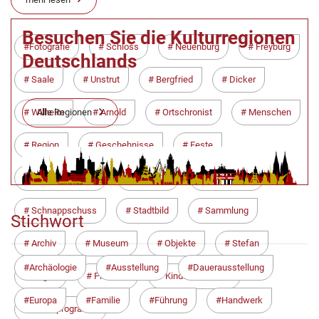
Besuchen Sie die Kulturregionen
Fotografie
Schloss
Neuenburg
Freyburg
Deutschlands
Saale
Unstrut
Bergfried
Dicker
Alle Regionen
Wilhelm
Arnold
Ortschronist
Menschen
Region
Geschehnisse
Feste
Veranstaltungen
Unwetter
Bauarbeiten
Schnappschuss
Stadtbild
Sammlung
Stichwort
Archiv
Museum
Objekte
Stefan
Archäologie
Ausstellung
Dauerausstellung
Nagler
Picknick
Kinderkemenate
Europa
Familie
Führung
Handwerk
Ferienprogramm