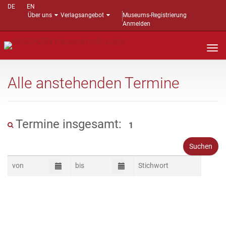
DE
EN
Über uns
Verlagsangebot
Museums-Registrierung
Anmelden
Nav
auf
Alle anstehenden Termine
Termine insgesamt:
1