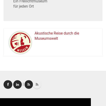
Ein Freilichtmuseum
für jeden Ort
Akustische Reise durch die
Museumswelt
M
U
E
M
S
U
|
Login
|
FAQ