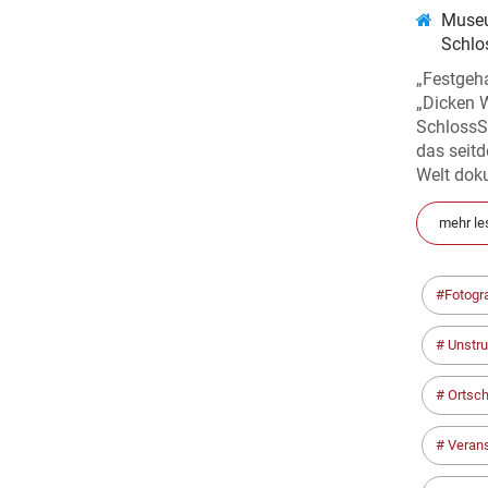
Museu
Schlo
„Festgeh
„Dicken 
SchlossSe
das seit
Welt dok
mehr le
Fotogra
Unstru
Ortsch
Verans