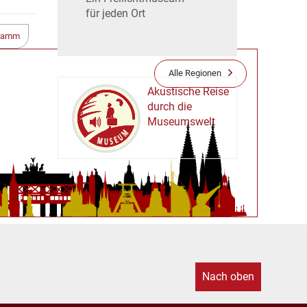
für jeden Ort
gramm
Alle Regionen
Akustische Reise
durch die
Museumswelt
M
U
E
M
S
U
Nach oben