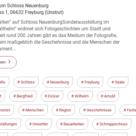
m Schloss Neuenburg
ss 1, 06632 Freyburg (Unstrut)
alten“ auf Schloss NeuenburgSonderausstellung im
Wilhelm“ widmet sich Fotogeschichten um Stadt und
it rund 200 Jahren gibt es das Medium der Fotografie,
dem maßgeblich die Geschehnisse und die Menschen der
ument...
sen
fie
Schloss
Neuenburg
Freyburg
Saale
t
Bergfried
Dicker
Wilhelm
Arnold
ronist
Menschen
Region
Geschehnisse
Fest
taltungen
Unwetter
Bauarbeiten
Schnappschuss