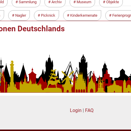
ild
Sammlung
Archiv
Museum
Objekte
n
Nagler
Picknick
Kinderkemenate
Ferienpro
ionen Deutschlands
Login
|
FAQ