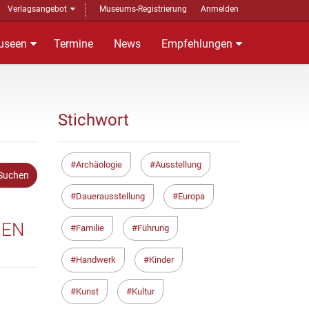
Verlagsangebot
Museums-Registrierung
Anmelden
useen
Termine
News
Empfehlungen
Stichwort
Archäologie
Ausstellung
Dauerausstellung
Europa
IEN
Familie
Führung
Handwerk
Kinder
Kunst
Kultur