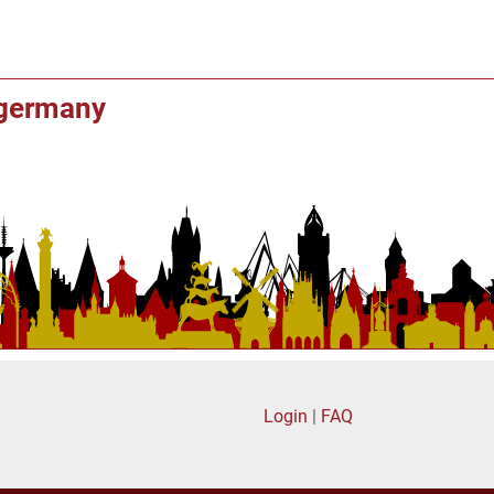
f germany
Login
|
FAQ