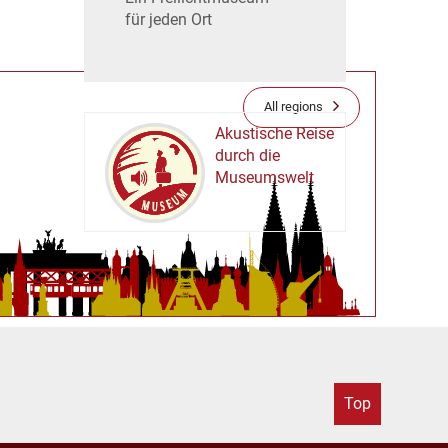
für jeden Ort
All regions
Akustische Reise
durch die
Museumswelt
M
U
E
M
S
U
Top