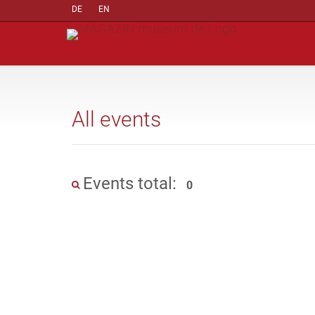
DE
EN
All events
Events total:
0