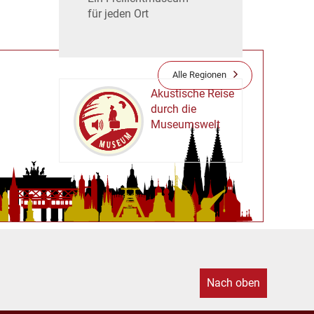
für jeden Ort
Alle Regionen
Akustische Reise
durch die
Museumswelt
M
U
E
M
S
U
Nach oben