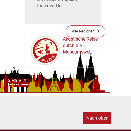
für jeden Ort
Alle Regionen
Akustische Reise
durch die
Museumswelt
M
U
E
M
S
U
Nach oben