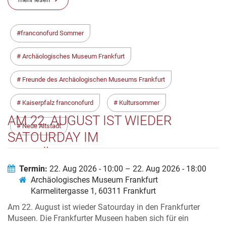
franconofurd Sommer
Archäologisches Museum Frankfurt
Freunde des Archäologischen Museums Frankfurt
Kaiserpfalz franconofurd
Kultursommer
AM 22. AUGUST IST WIEDER
Neue Altstadt
SATOURDAY IM
ARCHÄOLOGISCHEN MUSEUM
Termin:
22. Aug 2026 - 10:00 – 22. Aug 2026 - 18:00
Archäologisches Museum Frankfurt
Karmelitergasse 1, 60311 Frankfurt
Am 22. August ist wieder Satourday in den Frankfurter
Museen. Die Frankfurter Museen haben sich für ein