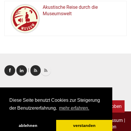
Akustische Reise durch die
Museumswelt
M
U
E
M
S
U
|
Login
|
FAQ
Diese Seite benutzt Cookies zur Steigerung
Nach oben
der Benutzererfahrung.
mehr erfahren.
Copyright © 2026. Alle Rechte vorbehalten.
–
Impressum
|
ablehnen
verstanden
Datenschutz
|
Allgemeine Geschäftsbedingungen