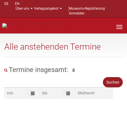
DE
EN
Über uns
Verlagsangebot
Museums-Registrierung
Anmelden
Nav
auf
Alle anstehenden Termine
Termine insgesamt:
8