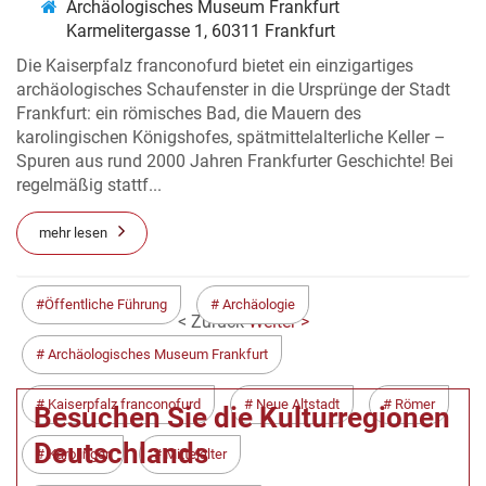
Archäologisches Museum Frankfurt
Karmelitergasse 1, 60311 Frankfurt
Die Kaiserpfalz franconofurd bietet ein einzigartiges
archäologisches Schaufenster in die Ursprünge der Stadt
Frankfurt: ein römisches Bad, die Mauern des
karolingischen Königshofes, spätmittelalterliche Keller –
Spuren aus rund 2000 Jahren Frankfurter Geschichte! Bei
regelmäßig stattf...
mehr lesen
Öffentliche Führung
Archäologie
< Zurück
Weiter >
Archäologisches Museum Frankfurt
Kaiserpfalz franconofurd
Neue Altstadt
Römer
Besuchen Sie die Kulturregionen
Deutschlands
Karolinger
Mittelalter