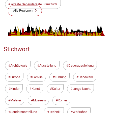
älteste Gebäudereste Frankfurts
Alle Regionen
Stichwort
Archäologie
Ausstellung
Dauerausstellung
Europa
Familie
Führung
Handwerk
Kinder
Kunst
Kultur
Lange Nacht
Malerei
Museum
Römer
Sonderausstellung
Technik
Workshop