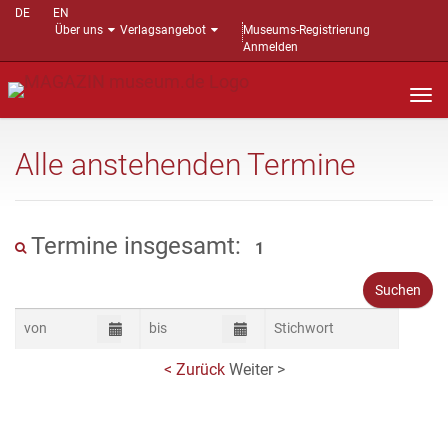
DE
EN
Über uns
Verlagsangebot
Museums-Registrierung
Anmelden
Nav
auf
Alle anstehenden Termine
Termine insgesamt:
1
< Zurück
Weiter >