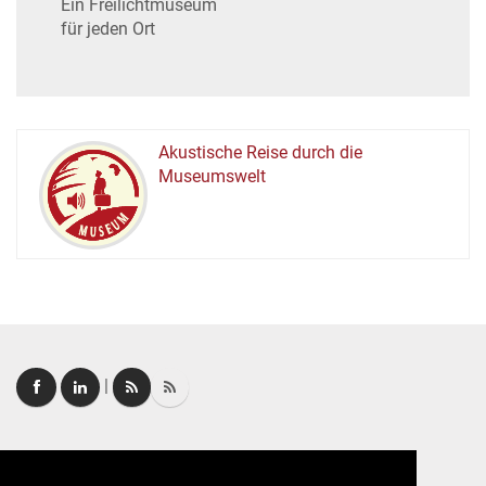
Ein Freilichtmuseum
für jeden Ort
Akustische Reise durch die
Museumswelt
M
U
E
M
S
U
|
Login
|
FAQ