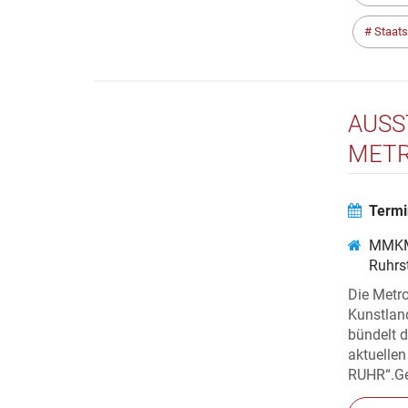
Staats
AUSS
METR
MUSE
Termi
MMKM
Ruhrs
Die Metro
Kunstlan
bündelt 
aktuell
RUHR“.Gez