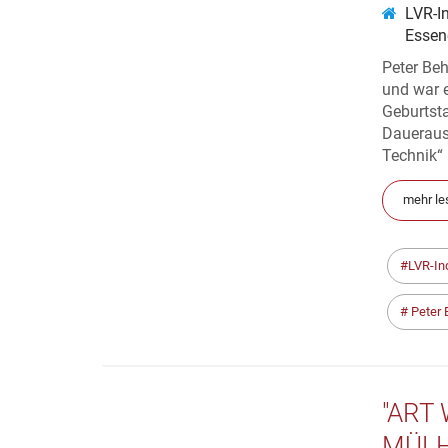
LVR-I
Essen
Peter Be
und war e
Geburtst
Daueraus
Technik“ 
mehr le
LVR-In
Peter 
"ART
MÜLH