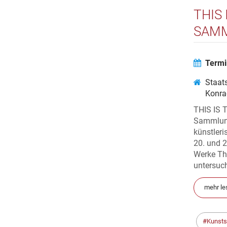
THIS
SAMM
Termi
Staats
Konra
THIS IS 
Sammlung
künstler
20. und 2
Werke The
untersuch
mehr le
Kunst