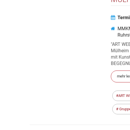
Termi
MMKM
Ruhrs
"ART WEE
Mülheim 
mit Kunst
BEGEGNUN
mehr le
ART W
Grupp