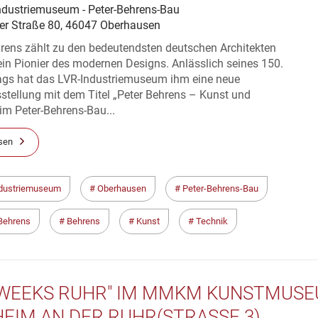
ndustriemuseum - Peter-Behrens-Bau
er Straße 80, 46047 Oberhausen
hrens zählt zu den bedeutendsten deutschen Architekten
in Pionier des modernen Designs. Anlässlich seines 150.
ags hat das LVR-Industriemuseum ihm eine neue
stellung mit dem Titel „Peter Behrens – Kunst und
im Peter-Behrens-Bau...
sen
dustriemuseum
Oberhausen
Peter-Behrens-Bau
Behrens
Behrens
Kunst
Technik
 WEEKS RUHR" IM MMKM KUNSTMUS
EIM AN DER RUHR(STRASSE 3)