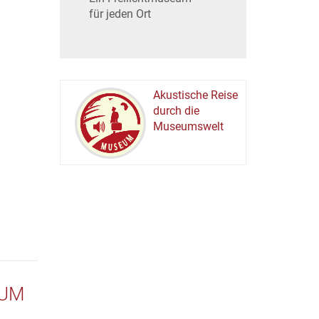
für jeden Ort
Akustische Reise
durch die
Museumswelt
M
U
E
M
S
U
EUM