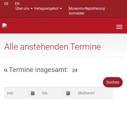
DE
EN
Über uns
Verlagsangebot
Museums-Registrierung
Anmelden
Nav
auf
Alle anstehenden Termine
Termine insgesamt:
24