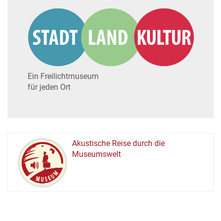
Ein Freilichtmuseum
für jeden Ort
Akustische Reise durch die
Museumswelt
M
U
E
M
S
U