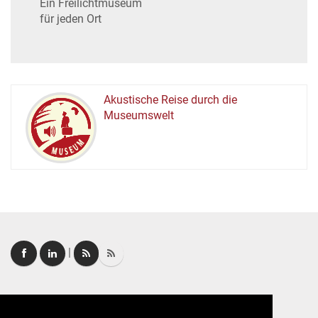
Ein Freilichtmuseum
für jeden Ort
Akustische Reise durch die
Museumswelt
M
U
E
M
S
U
|
Login
|
FAQ