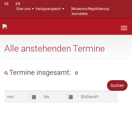
DE
EN
Über uns
Verlagsangebot
Museums-Registrierung
Anmelden
Nav
auf
Alle anstehenden Termine
Termine insgesamt:
0