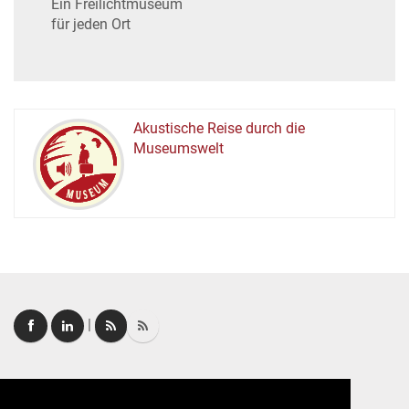
Ein Freilichtmuseum
für jeden Ort
Akustische Reise durch die
Museumswelt
M
U
E
M
S
U
|
Login
|
FAQ