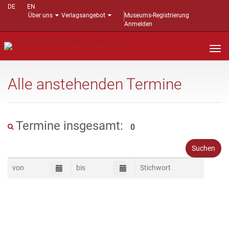
DE
EN
Über uns
Verlagsangebot
Museums-Registrierung
Anmelden
Nav
auf
Alle anstehenden Termine
Termine insgesamt:
0