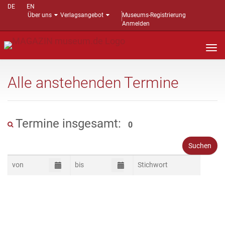
DE
EN
Über uns
Verlagsangebot
Museums-Registrierung
Anmelden
Nav
auf
Alle anstehenden Termine
Termine insgesamt:
0