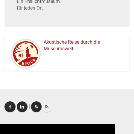
Ein Freilichtmuseum
für jeden Ort
Akustische Reise durch die
Museumswelt
M
U
E
M
S
U
|
Login
|
FAQ