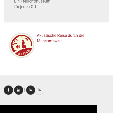
Ein Freilichtmuseum
für jeden Ort
Akustische Reise durch die
Museumswelt
M
U
E
M
S
U
|
Login
|
FAQ