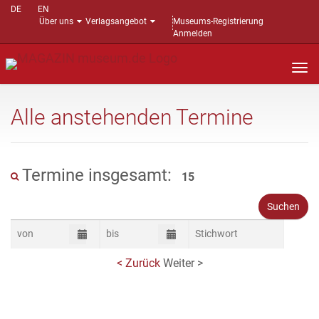
DE
EN
Über uns
Verlagsangebot
Museums-Registrierung
Anmelden
Nav
auf
Alle anstehenden Termine
Termine insgesamt:
15
< Zurück
Weiter >