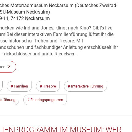
ches Motorradmuseum Neckarsulm (Deutsches Zweirad-
SU-Museum Neckrsulm)
 9-11, 74172 Neckarsulm
nacken wie Indiana Jones, klingt nach Kino? Gibt’s live
!Bei dieser interaktiven Familienführung lüftet ihr die
se historischer Truhen und Tresore. Mit
andschuhen und fachkundiger Anleitung entschlüsselt ihr
e Trickschlösser und uralte Riegelwer...
sen
Familien
Tresore
Interaktive Führung
isführung
Feiertagsprogramm
LIENPROGRAMM IM MUSEUM: WER