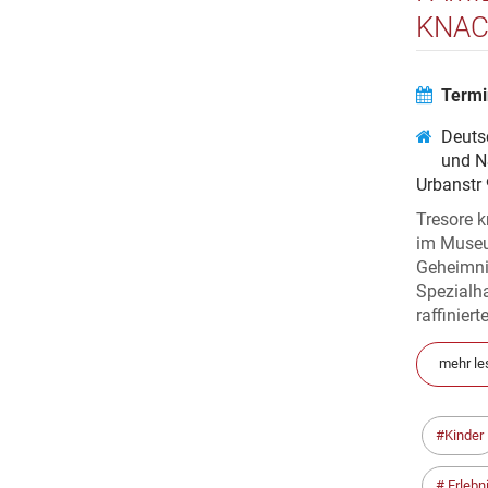
KNAC
Termi
Deuts
und N
Urbanstr
Tresore k
im Museum
Geheimnis
Spezialh
raffiniert
mehr le
Kinder
Erlebn