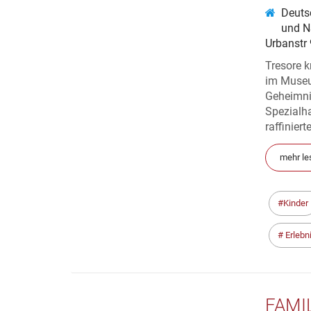
Deuts
und N
Urbanstr
Tresore k
im Museum
Geheimnis
Spezialh
raffiniert
mehr le
Kinder
Erlebn
FAMI