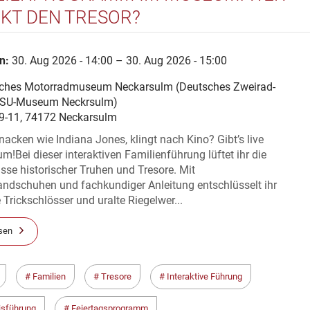
KT DEN TRESOR?
n:
30. Aug 2026 - 14:00 – 30. Aug 2026 - 15:00
ches Motorradmuseum Neckarsulm (Deutsches Zweirad-
SU-Museum Neckrsulm)
 9-11, 74172 Neckarsulm
nacken wie Indiana Jones, klingt nach Kino? Gibt’s live
!Bei dieser interaktiven Familienführung lüftet ihr die
se historischer Truhen und Tresore. Mit
andschuhen und fachkundiger Anleitung entschlüsselt ihr
e Trickschlösser und uralte Riegelwer...
sen
Familien
Tresore
Interaktive Führung
isführung
Feiertagsprogramm