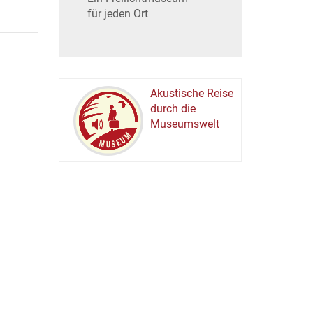
für jeden Ort
Akustische Reise
durch die
Museumswelt
M
U
E
M
S
U