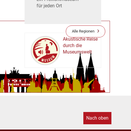
für jeden Ort
Alle Regionen
Akustische Reise
durch die
Museumswelt
M
U
E
M
S
U
Nach oben