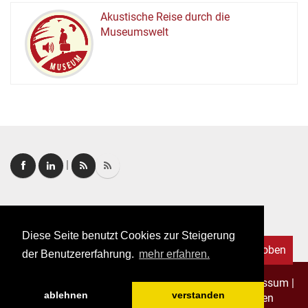
Akustische Reise durch die
Museumswelt
M
U
E
M
S
U
|
Login
|
FAQ
Diese Seite benutzt Cookies zur Steigerung
Nach oben
der Benutzererfahrung.
mehr erfahren.
Copyright © 2026. Alle Rechte vorbehalten.
–
Impressum
|
ablehnen
verstanden
Datenschutz
|
Allgemeine Geschäftsbedingungen