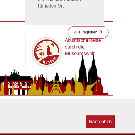
für jeden Ort
Alle Regionen
Akustische Reise
durch die
Museumswelt
M
U
E
M
S
U
Nach oben