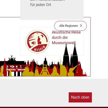
für jeden Ort
Alle Regionen
Akustische Reise
durch die
Museumswelt
M
U
E
M
S
U
Nach oben