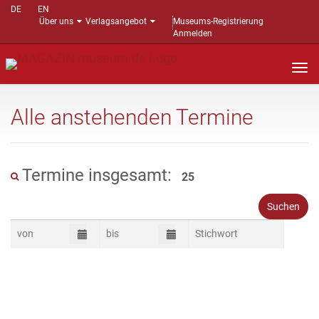
DE
EN
Über uns
Verlagsangebot
Museums-Registrierung
Anmelden
Nav
auf
Alle anstehenden Termine
Termine insgesamt:
25