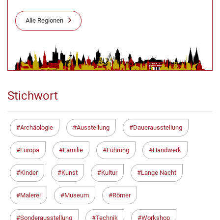
Alle Regionen
Stichwort
Archäologie
Ausstellung
Dauerausstellung
Europa
Familie
Führung
Handwerk
Kinder
Kunst
Kultur
Lange Nacht
Malerei
Museum
Römer
Sonderausstellung
Technik
Workshop