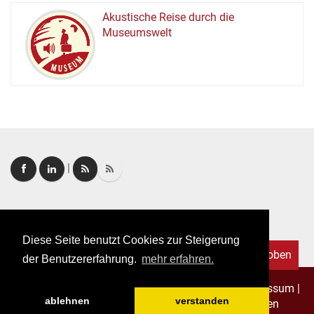
Akustische Reise durch die
Museumswelt
M
U
E
M
S
U
|
Login
|
FAQ
Diese Seite benutzt Cookies zur Steigerung
Nach oben
der Benutzererfahrung.
mehr erfahren.
Copyright © 2026. Alle Rechte vorbehalten.
–
Impressum
|
ablehnen
verstanden
Datenschutz
|
Allgemeine Geschäftsbedingungen