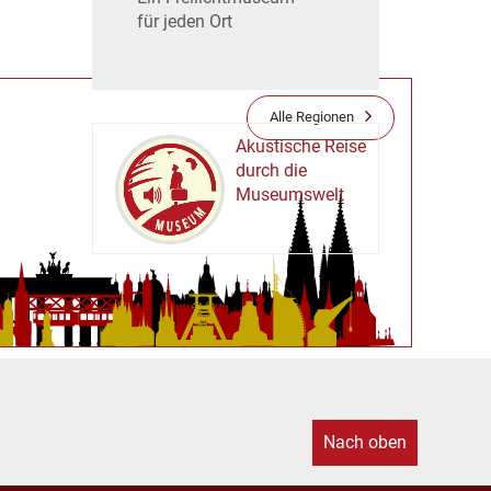
für jeden Ort
Alle Regionen
Akustische Reise
durch die
Museumswelt
M
U
E
M
S
U
Nach oben