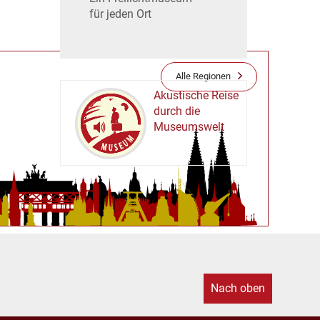
für jeden Ort
Alle Regionen
Akustische Reise
durch die
Museumswelt
M
U
E
M
S
U
Nach oben