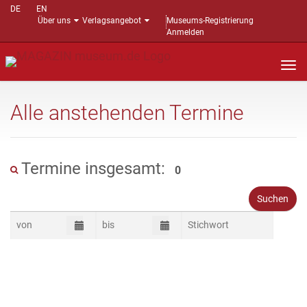
DE
EN
Über uns
Verlagsangebot
Museums-Registrierung
Anmelden
Nav
auf
Alle anstehenden Termine
Termine insgesamt:
0