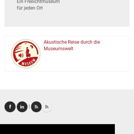
Ein Freilichtmuseum
für jeden Ort
Akustische Reise durch die
Museumswelt
M
U
E
M
S
U
|
Login
|
FAQ