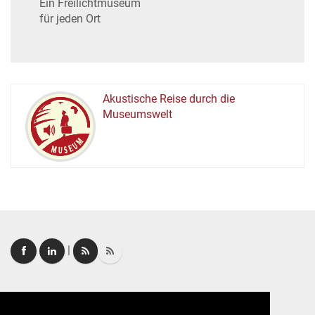
Ein Freilichtmuseum
für jeden Ort
Akustische Reise durch die
Museumswelt
M
U
E
M
S
U
|
Login
|
FAQ