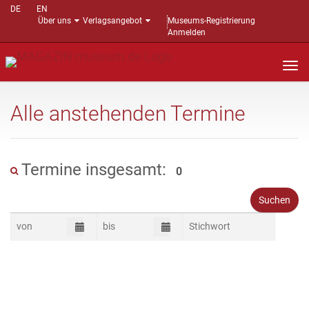
DE
EN
Über uns
Verlagsangebot
Museums-Registrierung
Anmelden
Nav
auf
Alle anstehenden Termine
Termine insgesamt:
0