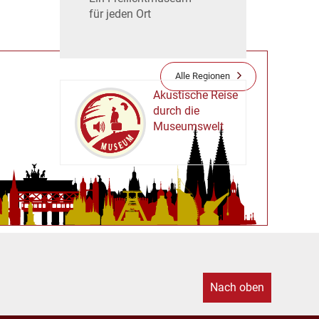
für jeden Ort
Alle Regionen
Akustische Reise
durch die
Museumswelt
M
U
E
M
S
U
Nach oben