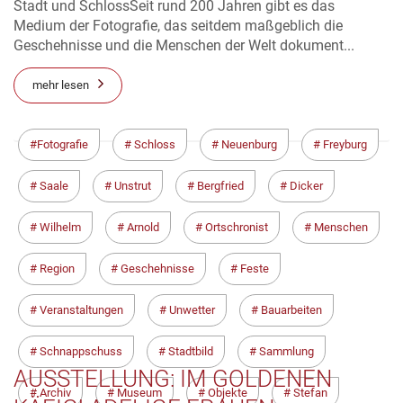
Stadt und SchlossSeit rund 200 Jahren gibt es das
Medium der Fotografie, das seitdem maßgeblich die
Geschehnisse und die Menschen der Welt dokument...
mehr lesen
Fotografie
Schloss
Neuenburg
Freyburg
Saale
Unstrut
Bergfried
Dicker
Wilhelm
Arnold
Ortschronist
Menschen
Region
Geschehnisse
Feste
Veranstaltungen
Unwetter
Bauarbeiten
Schnappschuss
Stadtbild
Sammlung
AUSSTELLUNG: IM GOLDENEN
Archiv
Museum
Objekte
Stefan