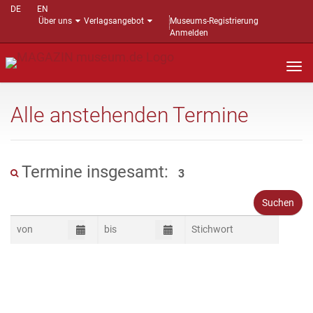
DE
EN
Über uns
Verlagsangebot
Museums-Registrierung
Anmelden
Nav
auf
Alle anstehenden Termine
Termine insgesamt:
3