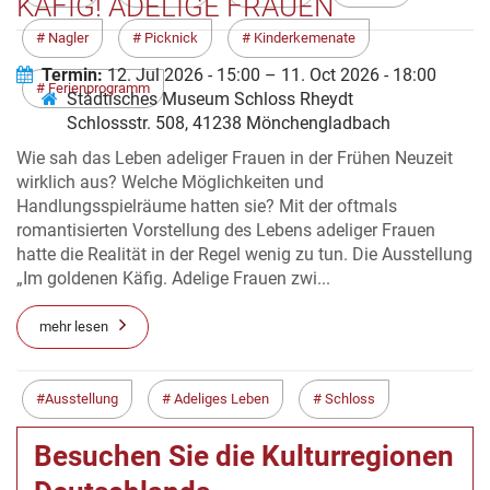
KÄFIG! ADELIGE FRAUEN
ZWISCHEN PFLICHT UND PRIVILEG
Nagler
Picknick
Kinderkemenate
Termin:
12. Jul 2026 - 15:00 – 11. Oct 2026 - 18:00
Ferienprogramm
Städtisches Museum Schloss Rheydt
Schlossstr. 508, 41238 Mönchengladbach
Wie sah das Leben adeliger Frauen in der Frühen Neuzeit
wirklich aus? Welche Möglichkeiten und
Handlungsspielräume hatten sie? Mit der oftmals
romantisierten Vorstellung des Lebens adeliger Frauen
hatte die Realität in der Regel wenig zu tun. Die Ausstellung
„Im goldenen Käfig. Adelige Frauen zwi...
mehr lesen
Ausstellung
Adeliges Leben
Schloss
Besuchen Sie die Kulturregionen