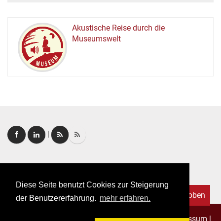
Akustische Reise durch die
Museumswelt
M
U
E
M
S
U
|
Login
|
FAQ
Diese Seite benutzt Cookies zur Steigerung
Nach oben
der Benutzererfahrung.
mehr erfahren.
Copyright © 2026. Alle Rechte vorbehalten.
–
Impressum
|