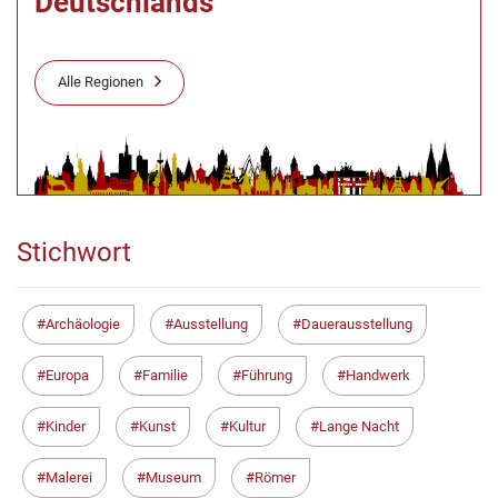
Deutschlands
Alle Regionen
Stichwort
Archäologie
Ausstellung
Dauerausstellung
Europa
Familie
Führung
Handwerk
Kinder
Kunst
Kultur
Lange Nacht
Malerei
Museum
Römer