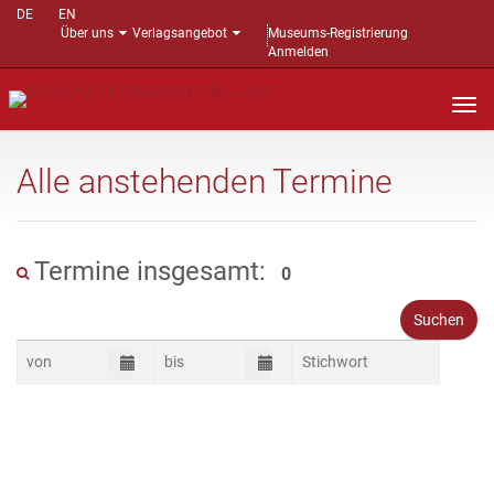
DE
EN
Über uns
Verlagsangebot
Museums-Registrierung
Anmelden
Nav
auf
Alle anstehenden Termine
Termine insgesamt:
0