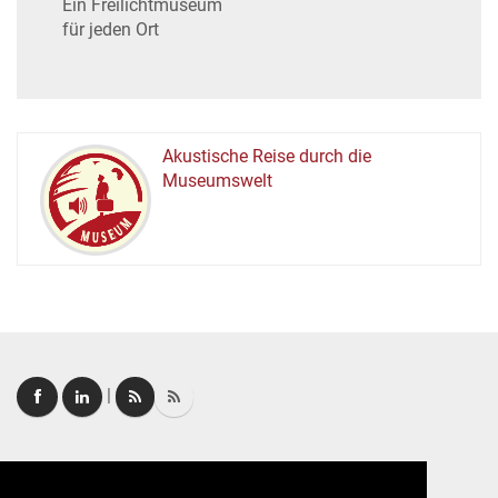
Ein Freilichtmuseum
für jeden Ort
Akustische Reise durch die
Museumswelt
M
U
E
M
S
U
|
Login
|
FAQ