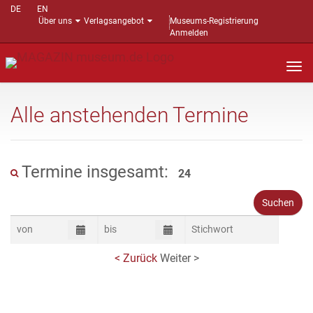
DE
EN
Über uns
Verlagsangebot
Museums-Registrierung
Anmelden
Nav
auf
Alle anstehenden Termine
Termine insgesamt:
24
< Zurück
Weiter >