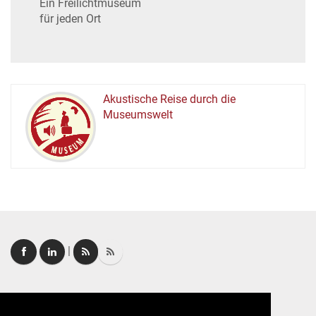
Ein Freilichtmuseum
für jeden Ort
Akustische Reise durch die
Museumswelt
M
U
E
M
S
U
|
Login
|
FAQ