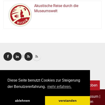
Akustische Reise durch die
Museumswelt
M
U
E
M
S
U
|
Login
|
FAQ
Diese Seite benutzt Cookies zur Steigerung
Nach oben
der Benutzererfahrung.
mehr erfahren.
Copyright © 2026. Alle Rechte vorbehalten.
–
Impressum
|
ablehnen
verstanden
Datenschutz
|
Allgemeine Geschäftsbedingungen