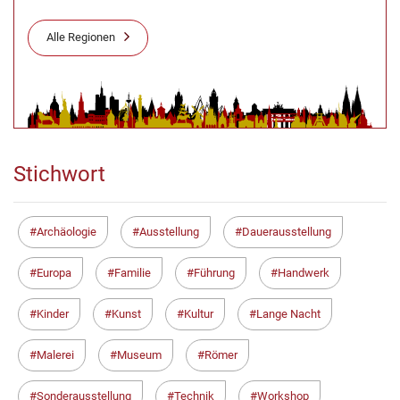
Alle Regionen
Stichwort
Archäologie
Ausstellung
Dauerausstellung
Europa
Familie
Führung
Handwerk
Kinder
Kunst
Kultur
Lange Nacht
Malerei
Museum
Römer
Sonderausstellung
Technik
Workshop