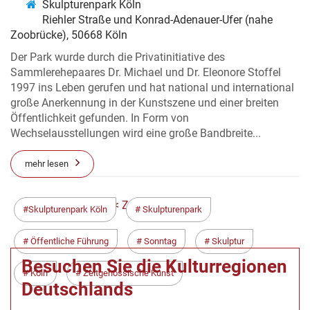
Skulpturenpark Köln
Riehler Straße und Konrad-Adenauer-Ufer (nahe
Zoobrücke), 50668 Köln
Der Park wurde durch die Privatinitiative des
Sammlerehepaares Dr. Michael und Dr. Eleonore Stoffel
1997 ins Leben gerufen und hat national und international
große Anerkennung in der Kunstszene und einer breiten
Öffentlichkeit gefunden. In Form von
Wechselausstellungen wird eine große Bandbreite...
mehr lesen
< Zurück
Weiter >
Skulpturenpark Köln
Skulpturenpark
Öffentliche Führung
Sonntag
Skulptur
Besuchen Sie die Kulturregionen
Köln
Zeitgenössische Kunst
Deutschlands