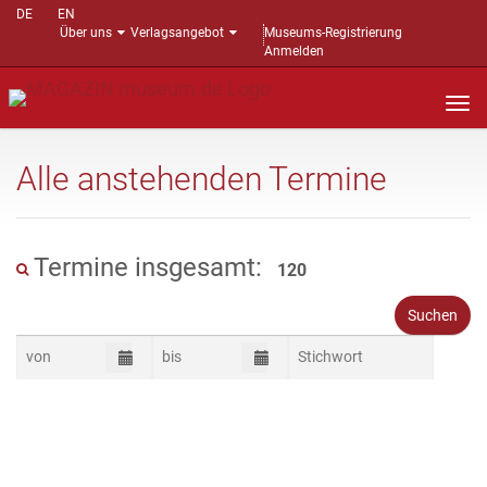
DE
EN
Über uns
Verlagsangebot
Museums-Registrierung
Anmelden
Nav
auf
Alle anstehenden Termine
Termine insgesamt:
120