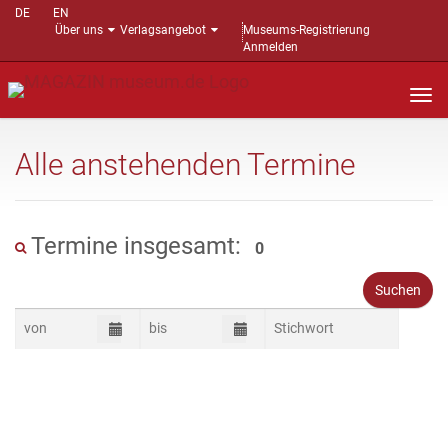
DE
EN
Über uns
Verlagsangebot
Museums-Registrierung
Anmelden
Nav
auf
Alle anstehenden Termine
Termine insgesamt:
0