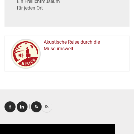
Ein Freilichtmuseum
für jeden Ort
Akustische Reise durch die
Museumswelt
M
U
E
M
S
U
|
Login
|
FAQ