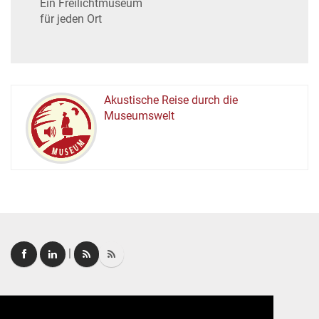
Ein Freilichtmuseum
für jeden Ort
Akustische Reise durch die
Museumswelt
M
U
E
M
S
U
|
Login
|
FAQ