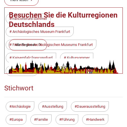
Besuchen Sie die Kulturregionen
franconofurd Sommer
Deutschlands
Archäologisches Museum Frankfurt
Alle Regionen
Freunde des Archäologischen Museums Frankfurt
Kaiserpfalz franconofurd
Kultursommer
Neue Altstadt
Stichwort
Archäologie
Ausstellung
Dauerausstellung
Europa
Familie
Führung
Handwerk