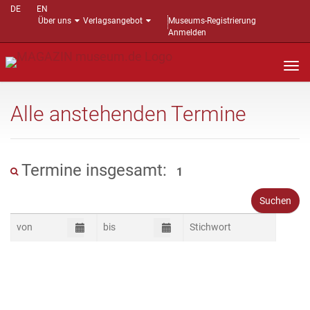
DE
EN
Über uns
Verlagsangebot
Museums-Registrierung
Anmelden
Nav
auf
Alle anstehenden Termine
Termine insgesamt:
1