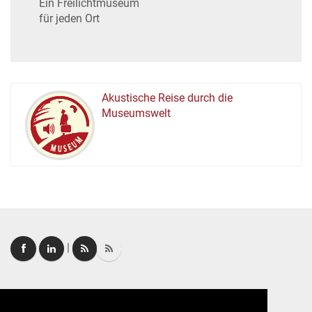
Ein Freilichtmuseum
für jeden Ort
Akustische Reise durch die
Museumswelt
M
U
E
M
S
U
|
Login
|
FAQ