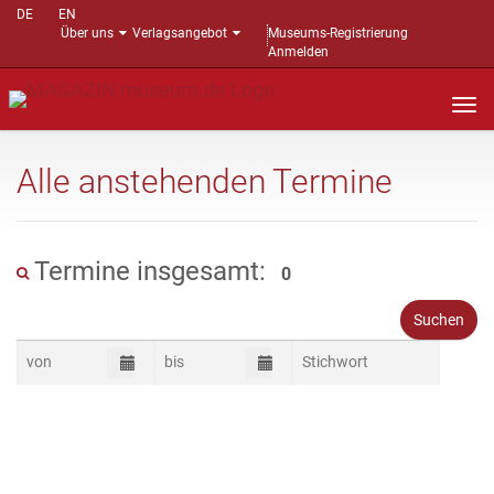
DE
EN
Über uns
Verlagsangebot
Museums-Registrierung
Anmelden
Nav
auf
Alle anstehenden Termine
Termine insgesamt:
0