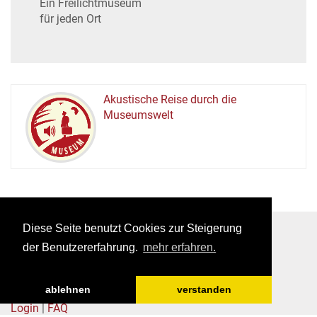
Ein Freilichtmuseum
für jeden Ort
Akustische Reise durch die
Museumswelt
M
U
E
M
S
U
Diese Seite benutzt Cookies zur Steigerung
der Benutzererfahrung.
mehr erfahren.
|
ablehnen
verstanden
Login
|
FAQ