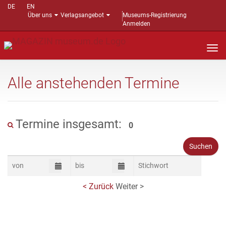
DE
EN
Über uns
Verlagsangebot
Museums-Registrierung
Anmelden
Nav
auf
Alle anstehenden Termine
Termine insgesamt:
0
< Zurück
Weiter >