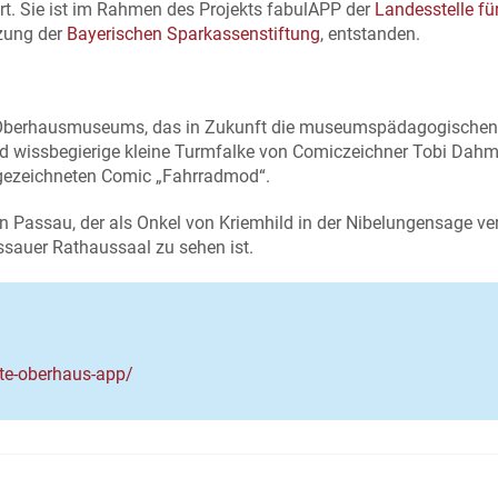
rt. Sie ist im Rahmen des Projekts fabulAPP der
Landesstelle für
tzung der
Bayerischen Sparkassenstiftung
, entstanden.
es Oberhausmuseums, das in Zukunft die museumspädagogischen
und wissbegierige kleine Turmfalke von Comiczeichner Tobi Dahm
sgezeichneten Comic „Fahrradmod“.
n Passau, der als Onkel von Kriemhild in der Nibelungensage ve
auer Rathaussaal zu sehen ist.
te-oberhaus-app/