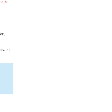
 die
en,
rewigt