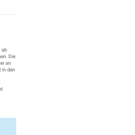
t
s ab
hen. Die
er an
t in den
ht