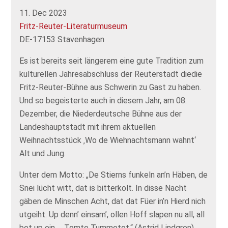
11. Dec 2023
Fritz-Reuter-Literaturmuseum
DE-17153 Stavenhagen
Es ist bereits seit längerem eine gute Tradition zum
kulturellen Jahresabschluss der Reuterstadt diedie
Fritz-Reuter-Bühne aus Schwerin zu Gast zu haben.
Und so begeisterte auch in diesem Jahr, am 08.
Dezember, die Niederdeutsche Bühne aus der
Landeshauptstadt mit ihrem aktuellen
Weihnachtsstück ‚Wo de Wiehnachtsmann wahnt‘
Alt und Jung.
Unter dem Motto: „De Stierns funkeln an’n Häben, de
Snei lücht witt, dat is bitterkolt. In disse Nacht
gäben de Minschen Acht, dat dat Füer in’n Hierd nich
utgeiht. Up denn’ einsam’, ollen Hoff slapen nu all, all
bet up ein … Tomte Tummetot.“ (Astrid Lindgren)