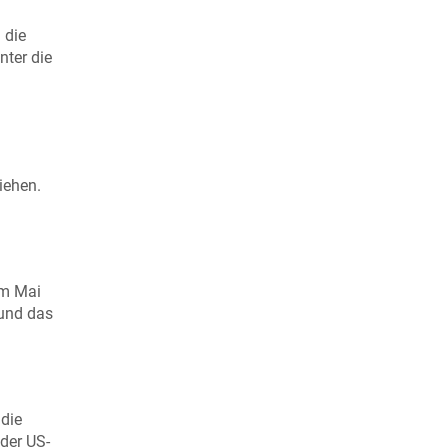
 die
nter die
iehen.
im Mai
 und das
 die
der US-