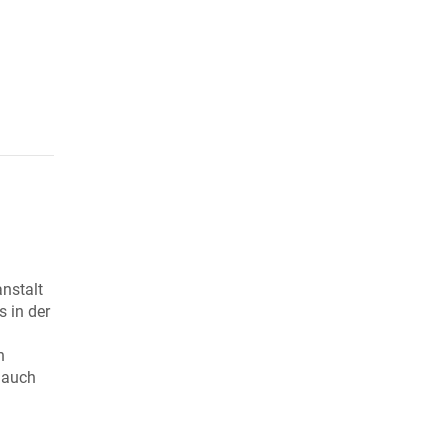
anstalt
 in der
n
 auch