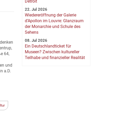
Detroit
22. Jul 2026
Wiedereröffnung der Galerie
d’Apollon im Louvre: Glanzraum
der Monarchie und Schule des
Sehens
08. Jul 2026
edenken
Ein Deutschlandticket für
entrup,
Museen? Zwischen kultureller
e 64,
Teilhabe und finanzieller Realität
ken und
n a.D.
tur