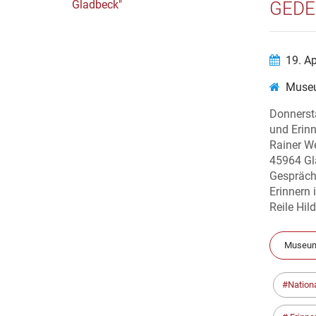
GEDE
19. A
Museu
Donnerst
und Erin
Rainer W
45964 Gl
Gespräch
Erinnern 
Reile Hil
Museum
Nation