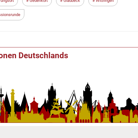
rungsort
Gedenkort
Gladbeck
Wittringen
sionsrunde
ionen Deutschlands