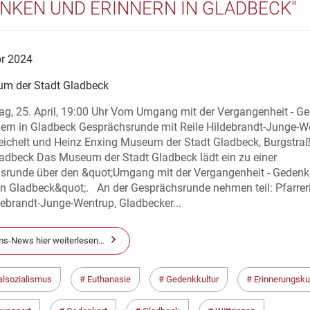
NKEN UND ERINNERN IN GLADBECK"
pr 2024
m der Stadt Gladbeck
ag, 25. April, 19:00 Uhr Vom Umgang mit der Vergangenheit - G
nern in Gladbeck Gesprächsrunde mit Reile Hildebrandt-Junge-W
eichelt und Heinz Enxing Museum der Stadt Gladbeck, Burgstraß
adbeck Das Museum der Stadt Gladbeck lädt ein zu einer
srunde über den &quot;Umgang mit der Vergangenheit - Geden
in Gladbeck&quot;. An der Gesprächsrunde nehmen teil: Pfarreri
debrandt-Junge-Wentrup, Gladbecker...
s-News hier weiterlesen…
alsozialismus
Euthanasie
Gedenkkultur
Erinnerungskul