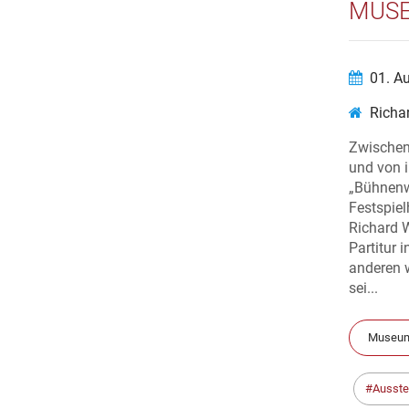
MUS
01. A
Richa
Zwischen
und von 
„Bühnenwe
Festspie
Richard 
Partitur
anderen 
sei...
Museum
Ausste