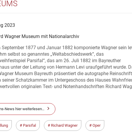
EUMS
ug 2023
rd Wagner Museum mit Nationalarchiv
 September 1877 und Januar 1882 komponierte Wagner sein le
ihm selbst so genanntes „Weltabschiedswerk“, das
ihfestspiel Parsifal“, das am 26. Juli 1882 im Bayreuther
lhaus unter der Leitung von Hermann Levi uraufgeführt wurde. 
Wagner Museum Bayreuth präsentiert die autographe Reinschrift
 in seiner Schatzkammer im Untergeschoss des Hauses Wahnfrie
wertvollen originalen Text- und Notenhandschriften Richard Wag
s-News hier weiterlesen…
llung
Parsifal
Richard Wagner
Oper