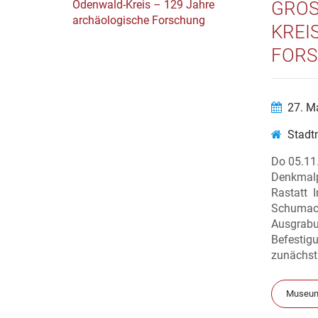
GROS
REIS
ORS
27. M
Stadt
Do 05.11
Denkmalp
Rastatt 
Schumach
Ausgrabun
Befestigu
zunächst 
Museum