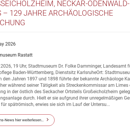
SEICHOLZHEIM, NECKAR-ODENWALD-K
 – 129 JAHRE ARCHÄOLOGISCHE F
CHUNG
ay 2026
museum Rastatt
.2026, 19 Uhr, Stadtmuseum Dr. Folke Damminger, Landesamt f
flege Baden-Württemberg, Dienstsitz KarlsruheOrt: Stadtmuse
In den Jahren 1897 und 1898 führte der bekannte Archäologe Ka
er während seiner Tätigkeit als Streckenkommissar am Limes 
g in der östlich des Seckacher Ortsteils Großeicholzheim gele
ngsanlage durch. Hielt er sie aufgrund ihrer unregelmäßigen Ge
für spätrömisch, erwies sie sich im Lauf der Untersu...
s-News hier weiterlesen…